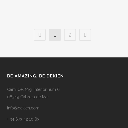
07 octubre, 2013
/
0 Comments
1
2
BE AMAZING, BE DEKIEN
Cami del Mig, Interior num 6
08349 Cabrera de Mar
info@dekien.com
+ 34 673 42 10 83