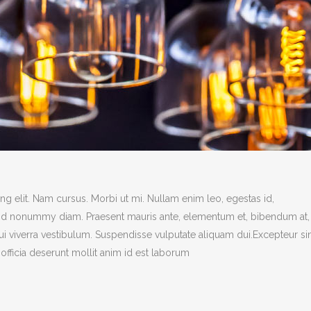
g elit. Nam cursus. Morbi ut mi. Nullam enim leo, egestas id,
end nonummy diam. Praesent mauris ante, elementum et, bibendum at,
dui viverra vestibulum. Suspendisse vulputate aliquam dui.Excepteur si
officia deserunt mollit anim id est laborum