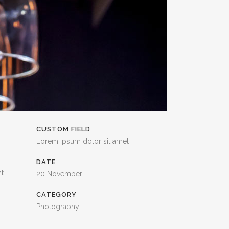
CUSTOM FIELD
Lorem ipsum dolor sit amet
DATE
nt
20 November
CATEGORY
Photography