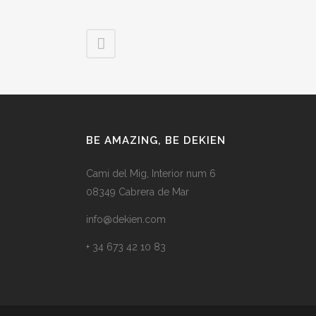
BE AMAZING, BE DEKIEN
Cami del Mig, Interior num 6
08349 Cabrera de Mar
info@dekien.com
+ 34 673 42 10 83