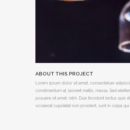
ABOUT THIS PROJECT
Lorem ipsum dolor sit amet, consectetuer adipiscin
condimentum at, laoreet mattis, massa. Sed eleif
posuere sit amet, nibh. Duis tincidunt lectus quis 
occaecat cupidatat non proident, sunt in culpa qui 