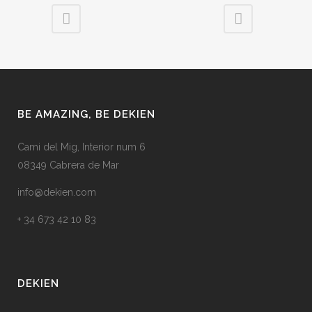
BE AMAZING, BE DEKIEN
Cami del Mig, Interior num 6
08349 Cabrera de Mar
info@dekien.com
+ 34 673 42 10 83
DEKIEN