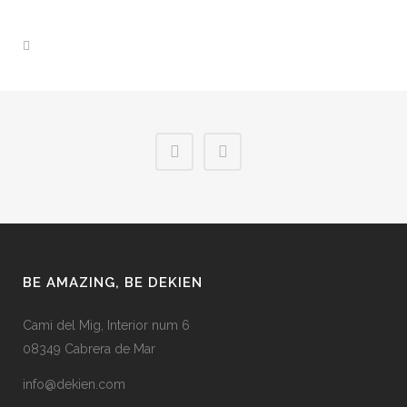
BE AMAZING, BE DEKIEN
Cami del Mig, Interior num 6
08349 Cabrera de Mar
info@dekien.com